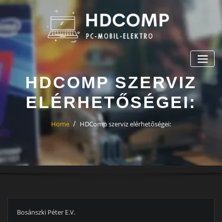
Skip
to
content
HDCOMP SZERVIZ
ELÉRHETŐSÉGEI:
Home
HDComp szerviz elérhetőségei:
Bosánszki Péter E.V.