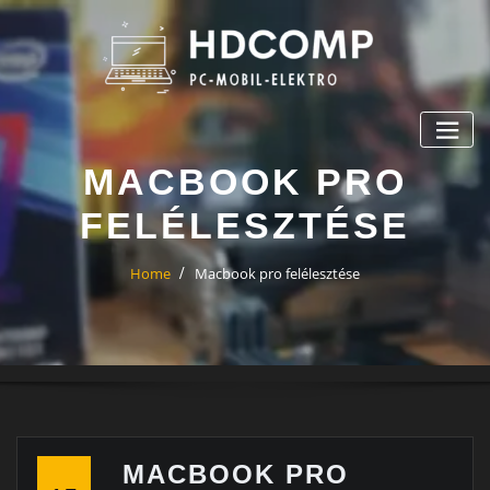
Skip
to
content
MACBOOK PRO
FELÉLESZTÉSE
Home
Macbook pro felélesztése
MACBOOK PRO