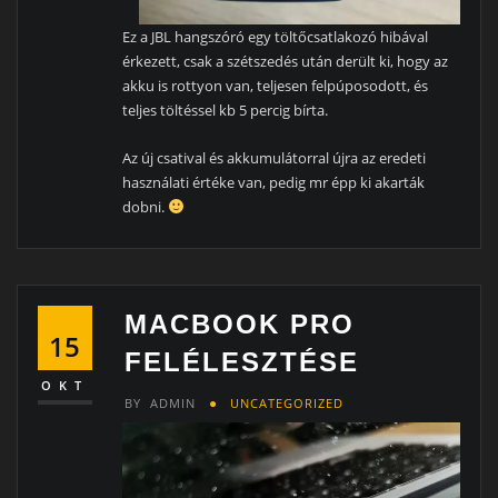
Ez a JBL hangszóró egy töltőcsatlakozó hibával
érkezett, csak a szétszedés után derült ki, hogy az
akku is rottyon van, teljesen felpúposodott, és
teljes töltéssel kb 5 percig bírta.
Az új csatival és akkumulátorral újra az eredeti
használati értéke van, pedig mr épp ki akarták
dobni.
MACBOOK PRO
15
FELÉLESZTÉSE
OKT
BY
ADMIN
UNCATEGORIZED