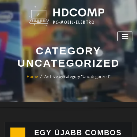
Skip
to
content
CATEGORY
UNCATEGORIZED
Home
Archive by category "Uncategorized"
EGY ÚJABB COMBOS