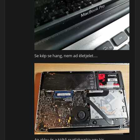
Se kép se hang, nem ad életjelet….
Az akku és a töltő csatlakozója egy kis