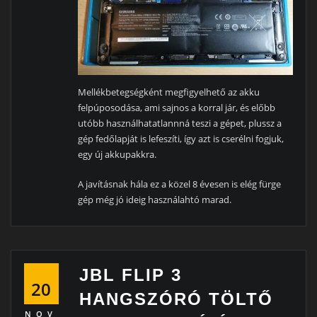
Mellékbetegségként megfigyelhető az akku
felpúposodása, ami sajnos a korral jár, és előbb
utóbb használhatatlannná teszi a gépet, plussz a
gép fedőlapját is lefeszíti, így azt is cserélni fogjuk,
egy új akkupakkra.
A javításnak hála ez a közel 8 évesen is elég fürge
gép még jó ideig használahtó marad.
JBL FLIP 3
20
HANGSZÓRÓ TÖLTŐ
NOV