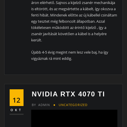
áron elérhető. Sajnos a kijelző zsanér mechanikája
is eltörött, és az megsértette a kábelt, így okozva a
fenti hibát. Mindenek előtte az új kábellel csináltam
egy tesztet még felboncolt állapotban. Azzal
tökéletesen működött az érintő kijelző , így a
zsanér javítását követően a kábel is a helyére
került.
Újabb 4-5 évig megint nem lesz vele baj, ha így
vigyáznak rá mint eddig.
NVIDIA RTX 4070 TI
12
BY
ADMIN
UNCATEGORIZED
OKT