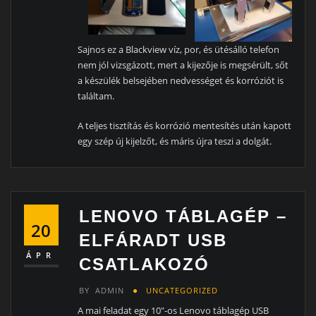
Sajnos ez a Blackview víz, por, és ütésálló telefon
nem jól vizsgázott, mert a kijezője is megsérült, sőt
a készülék belsejében nedvességet és korróziót is
találtam.
A teljes tisztítás és korrózió mentesítés után kapott
egy szép új kijelzőt, és máris újra teszi a dolgát.
LENOVO TÁBLAGÉP –
20
ELFÁRADT USB
ÁPR
CSATLAKOZÓ
BY
ADMIN
UNCATEGORIZED
A mai feladat egy 10″-os Lenovo táblagép USB