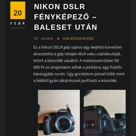
NIKON DSLR
20
FÉNYKÉPEZŐ –
FEBR
BALESET UTÁN
BY
ADMIN
UNCATEGORIZED
Ez a Nikon DSLR gép sajnos egy leejtést követően
elvesztette a gép tetején lévő vaku csatlakozóját,
kitört a készülék vázából. A márkaszervizben 50
000 Ft-os árajánlatot adtak a javításra, egy fizetős
bevizsgálás során. Úgy gondolom picivel több mint
a feléből gyári alkatrésszel javítható a készülék.