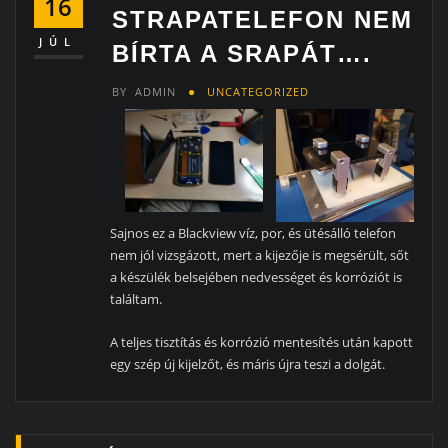
16
STRAPATELEFON NEM
JÚL
BÍRTA A SRAPÁT….
BY
ADMIN
UNCATEGORIZED
Sajnos ez a Blackview víz, por, és ütésálló telefon
nem jól vizsgázott, mert a kijezője is megsérült, sőt
a készülék belsejében nedvességet és korróziót is
találtam.
A teljes tisztítás és korrózió mentesítés után kapott
egy szép új kijelzőt, és máris újra teszi a dolgát.