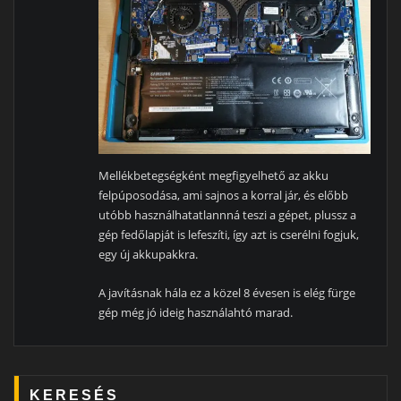
Mellékbetegségként megfigyelhető az akku
felpúposodása, ami sajnos a korral jár, és előbb
utóbb használhatatlannná teszi a gépet, plussz a
gép fedőlapját is lefeszíti, így azt is cserélni fogjuk,
egy új akkupakkra.
A javításnak hála ez a közel 8 évesen is elég fürge
gép még jó ideig használahtó marad.
KERESÉS