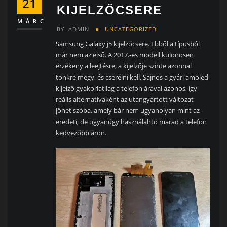
21
KIJELZŐCSERE
MÁRC
BY
ADMIN
UNCATEGORIZED
Samsung Galaxy j5 kijelzőcsere. Ebből a típusból
már nem az első. A 2017.-es modell különösen
érzékeny a leejtésre, a kijelzője szinte azonnal
tönkre megy, és cserélni kell. Sajnos a gyári amoled
kijelző gyakorlatilag a telefon árával azonos, így
reális alternatívaként az utángyártott változat
jöhet szóba, amely bár nem ugyanolyan mint az
eredeti, de ugyanúgy használahtó marad a telefon
kedvezőbb áron.